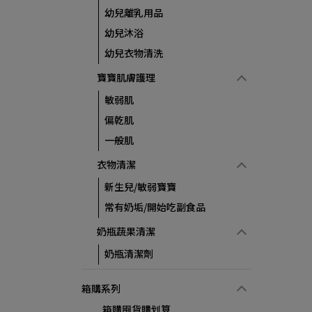
幼兒離乳用品
幼兒沐浴
幼兒衣物清洗
寶寶肌膚護理
敏弱肌
偏乾肌
一般肌
衣物清潔
新生兒/敏弱寶寶
常有奶垢/開始吃副食品
奶瓶蔬果清潔
奶瓶清潔劑
箱購系列
箱購囤貨購划算