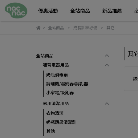
優惠活動
全站商品
新品推薦
全站商品
成長訓練必備
其它
其
全站商品
哺育電器用品
奶瓶消毒鍋
該
調理機/溫奶器/調乳器
小家電/吸乳器
家用清潔用品
衣物清潔
奶瓶蔬果清潔劑
其他