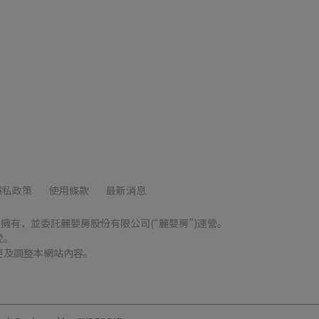
隱私政策
使用條款
最新消息
)擁有，並委託麗嬰房股份有限公司(“麗嬰房”)運營。
愛。
更及調整本網站內容。
。