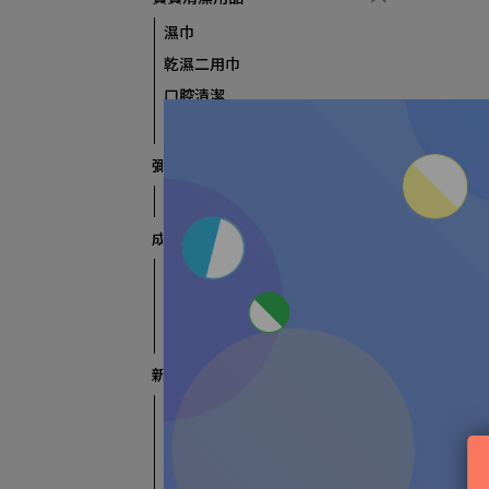
濕巾
乾濕二用巾
口腔清潔
口腔保健
彌月送好禮
送禮禮盒
成長訓練必備
餐具/碗盤/圍兜
食物剪刀
其它
新手媽媽神裝備
100%應援待產包
產後護理
哺乳用品