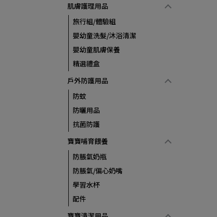
肌膚護理用品
旅行組/體驗組
嬰幼童洗髮/沐浴清潔
嬰幼童肌膚保養
精選禮盒
戶外防護用品
防蚊
防曬用品
抗菌防護
寶寶哺育餵養
防脹氣奶瓶
防脹氣/偏心奶嘴
學習水杯
配件
寶寶清潔用品