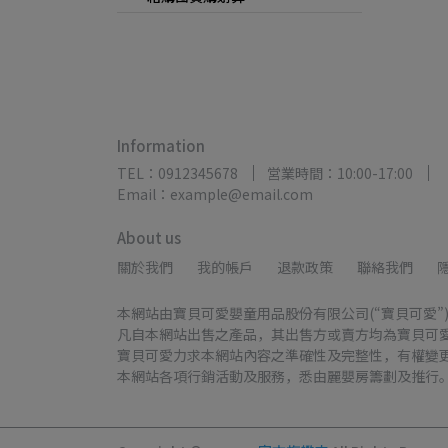
Information
TEL：0912345678
営業時間：10:00-17:00
Email：example@email.com
About us
關於我們
我的帳戶
退款政策
聯絡我們
本網站由寶貝可愛嬰童用品股份有限公司(“寶貝可愛”
凡自本網站出售之產品，其出售方或賣方均為寶貝可
寶貝可愛力求本網站內容之準確性及完整性，有權變
本網站各項行銷活動及服務，悉由麗嬰房籌劃及推行