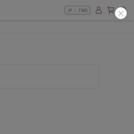
JP ｜ TWD