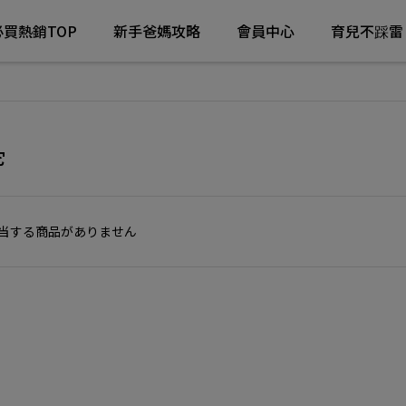
必買熱銷TOP
新手爸媽攻略
會員中心
育兒不踩雷
它
当する商品がありません