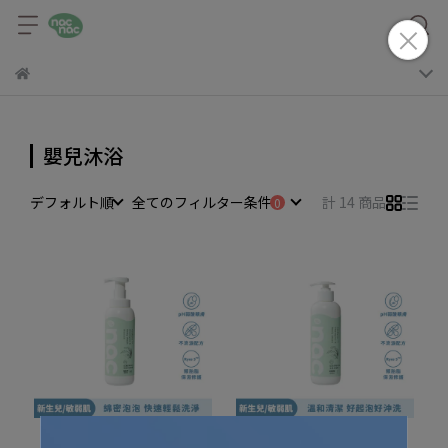
嬰兒沐浴
デフォルト順
全てのフィルター条件
計 14 商品