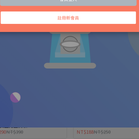
315
NT$420
NT$315
NT$420
多入組，買多省更多！
益菌身體滋潤霜 150ml -柚香白
牛奶燕麥潤膚乳 - 200ml
｜嬰童兒童乳液
290
NT$390
NT$188
NT$250