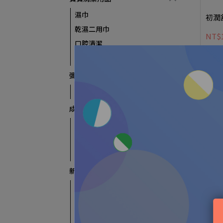
濕巾
初潤
乾濕二用巾
NT$
口腔清潔
口腔保健
彌月送好禮
送禮禮盒
成長訓練必備
餐具/碗盤/圍兜
食物剪刀
其它
新手媽媽神裝備
100%應援待產包
產後護理
哺乳用品
活力