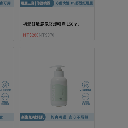
初潤舒敏屁屁修護噴霧 150ml
NT$280
NT$370