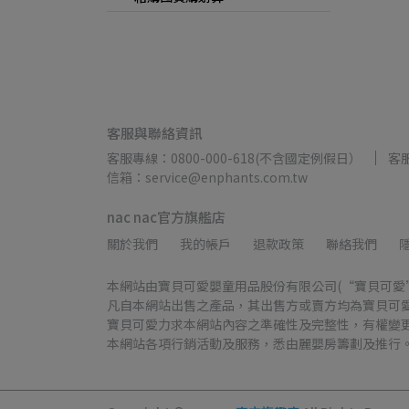
客服與聯絡資訊
客服專線：0800-000-618(不含國定例假日）
客服
信箱：service@enphants.com.tw
nac nac官方旗艦店
關於我們
我的帳戶
退款政策
聯絡我們
本網站由寶貝可愛嬰童用品股份有限公司(“寶貝可愛
凡自本網站出售之產品，其出售方或賣方均為寶貝可
寶貝可愛力求本網站內容之準確性及完整性，有權變
本網站各項行銷活動及服務，悉由麗嬰房籌劃及推行