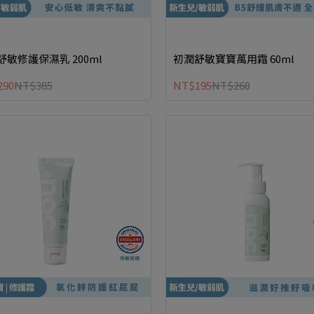
舒敏修護保濕乳 200ml
初潤舒敏寶寶萬用霜 60ml
290
NT$385
NT$195
NT$260