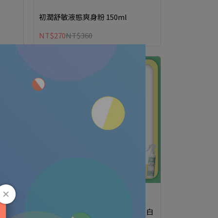
初潤舒敏液態爽身粉 150ml
NT$270
NT$360
活力益菌身體保濕乳 200ml -柚香白