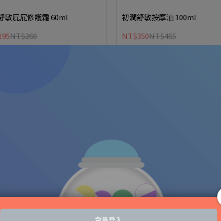
舒敏屁屁修護霜 60ml
初潤舒敏按摩油 100ml
195
NT$260
NT$350
NT$465
益菌爽膚噴霧 100ml
活力益菌臉部保濕乳 50ml