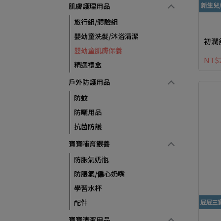
肌膚護理用品
旅行組/體驗組
嬰幼童洗髮/沐浴清潔
初潤
嬰幼童肌膚保養
NT$
精選禮盒
戶外防護用品
防蚊
防曬用品
抗菌防護
寶寶哺育餵養
防脹氣奶瓶
防脹氣/偏心奶嘴
學習水杯
配件
寶寶清潔用品