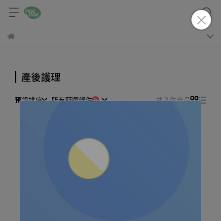
產後護理
預設排序
所有篩選條件
共 3 件商品