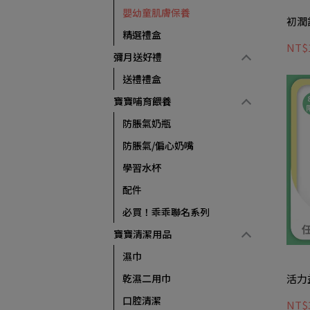
嬰幼童肌膚保養
初潤
精選禮盒
NT$
彌月送好禮
送禮禮盒
寶寶哺育餵養
防脹氣奶瓶
防脹氣/偏心奶嘴
學習水杯
配件
必買！乖乖聯名系列
寶寶清潔用品
濕巾
乾濕二用巾
活力
口腔清潔
NT$