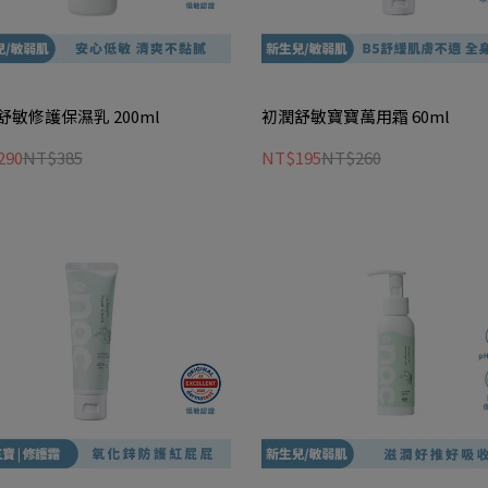
舒敏修護保濕乳 200ml
初潤舒敏寶寶萬用霜 60ml
290
NT$385
NT$195
NT$260