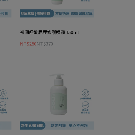
初潤舒敏屁屁修護噴霧 150ml
NT$280
NT$370