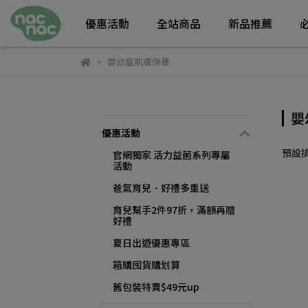
優惠活動
全站商品
新品推薦
嬰幼童肌膚保養
嬰
優惠活動
預設
官網獨家 活力益菌系列專屬
活動
爸氣育兒．好禮多重送
育兒幫手2件97折，滿額再贈
好禮
夏日出遊優惠專區
箱購囤貨購划算
舊包裝特賣$49元up