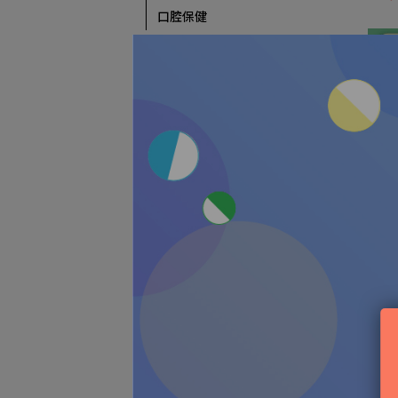
口腔保健
戶外防護用品
防蚊
防曬用品
抗菌防護
成長訓練必備
餐具/碗盤/圍兜
食物剪刀
其它
新手媽媽神裝備
活力
100%應援待產包
茶 
NT$
產後護理
哺乳用品
居家/外出必備