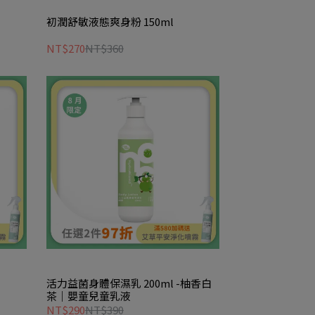
初潤舒敏液態爽身粉 150ml
NT$270
NT$360
活力益菌身體保濕乳 200ml -柚香白
茶｜嬰童兒童乳液
NT$290
NT$390