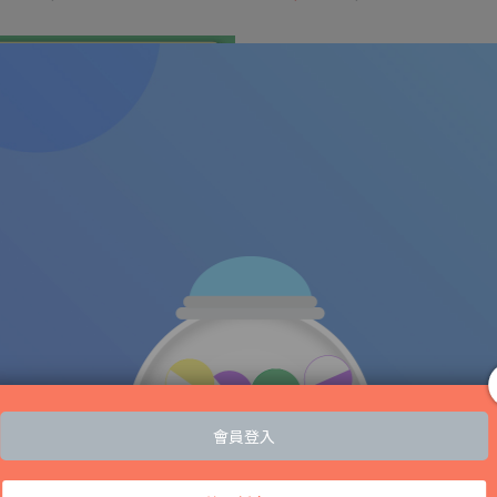
多入組，買多省更多！
益菌身體滋潤霜 150ml -柚香白
牛奶燕麥潤膚乳 - 200ml
｜嬰童兒童乳液
290
NT$390
NT$188
NT$250