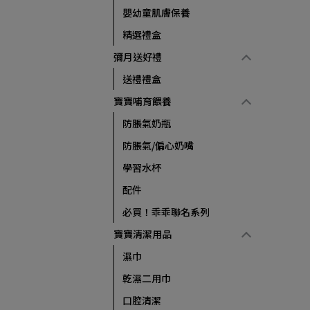
嬰幼童肌膚保養
精選禮盒
彌月送好禮
送禮禮盒
寶寶哺育餵養
防脹氣奶瓶
防脹氣/偏心奶嘴
學習水杯
配件
必買！乖乖聯名系列
寶寶清潔用品
濕巾
乾濕二用巾
口腔清潔