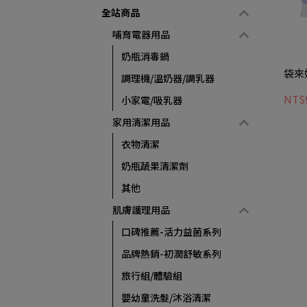
全站商品
哺育電器用品
奶瓶消毒鍋
袋來好
調理機/溫奶器/調乳器
NT$
小家電/吸乳器
家用清潔用品
衣物清潔
奶瓶蔬果清潔劑
其他
肌膚護理用品
口碑推薦-活力益菌系列
品牌熱銷-初潤舒敏系列
旅行組/體驗組
嬰幼童洗髮/沐浴清潔