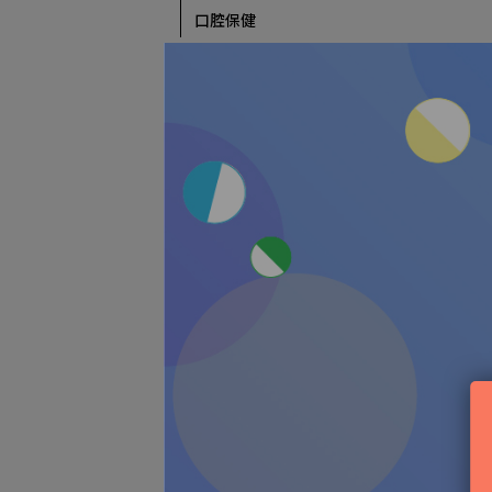
口腔保健
戶外防護用品
防蚊
防曬用品
抗菌防護
成長訓練必備
餐具/碗盤/圍兜
食物剪刀
其它
新手媽媽神裝備
100%應援待產包
產後護理
哺乳用品
居家/外出必備