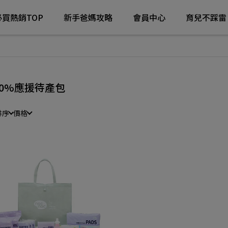
必買熱銷TOP
新手爸媽攻略
會員中心
育兒不踩雷
00%應援待產包
排序
價格