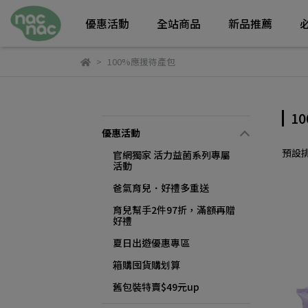
優惠活動
全站商品
新品推薦
100%應援待產包
1
優惠活動
預設
官網獨家 活力益菌系列專屬
活動
爸氣育兒．好禮多重送
育兒幫手2件97折，滿額再贈
好禮
夏日出遊優惠專區
箱購囤貨購划算
舊包裝特賣$49元up