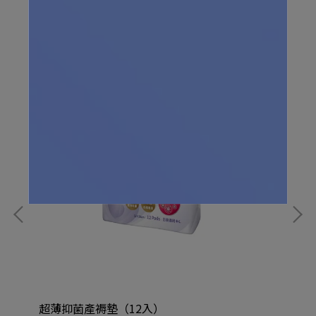
超薄抑菌產褥墊（12入）
抑