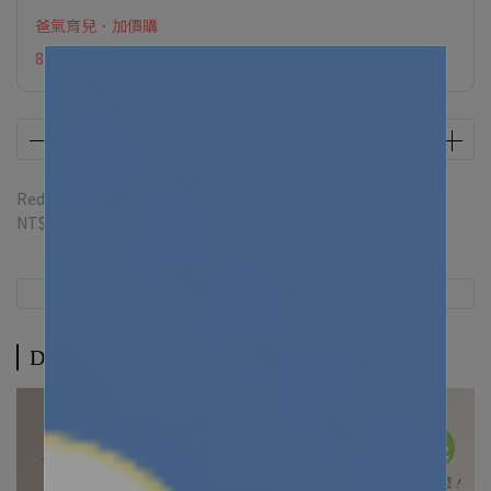
爸氣育兒．加價購
8月限定滿額贈
Redeemable credit(s) per item
19
credit(s) equivalent to
NT$19
Description
Description