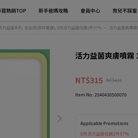
必買熱銷TOP
新手爸媽攻略
會員中心
育兒不踩雷
活力益菌系列
,
全品項(排除電器)
,
8月活力益菌任選2件97%
活力益菌爽膚噴霧 
活力益菌爽膚噴霧 1
NT$315
NT$420
Item No.:
2540430500070
Applicable Promotions
8月活力益菌任選2件97%