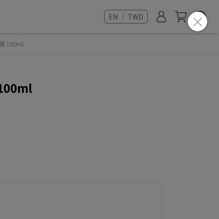
EN ｜ TWD
100ml
00ml