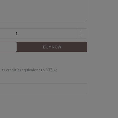
BUY NOW
m
32
credit(s) equivalent to
NT$32