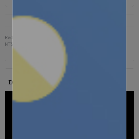
Redeemable credit(s) per item
52
credit(s) equivalent to
NT$52
Description
Description