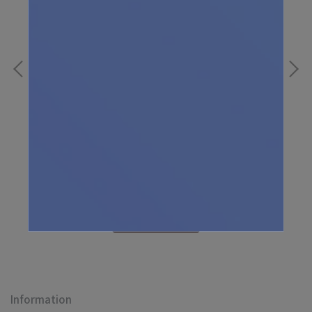
副食品磨泥調理機
抑
NT$890
NT
ADD TO CART
Information