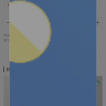
8月限定滿額贈
Redeemable credit(s) per item
46
credit(s) equivalent to
NT$46
Description
Description