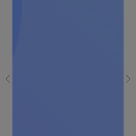
超薄抑菌產褥墊（12入）
抗
NT$99
NT