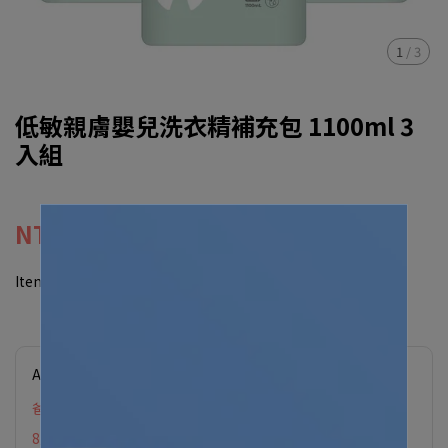
1
/
3
低敏親膚嬰兒洗衣精補充包 1100ml 3
入組
NT$460
NT$675
Item No.:
2540431100031
Applicable Promotions
爸氣育兒．加價購
8月限定滿88贈