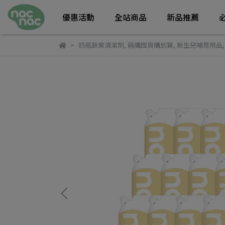
優惠活動
全站商品
新品推薦
奶瓶蔬果清潔劑
,
箱購囤貨購划算
,
新生兒哺育用品