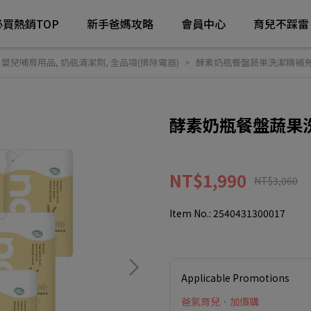
必買熱銷TOP
新手爸媽攻略
會員中心
育兒不踩雷
,
嬰兒哺育用品
,
奶瓶清潔劑
,
全品項(排除電器)
酵素奶瓶餐盤蔬果洗潔精補充包
酵素奶瓶餐盤蔬果洗
NT$1,990
NT$3,060
Item No.:
2540431300017
Applicable Promotions
爸氣育兒．加價購