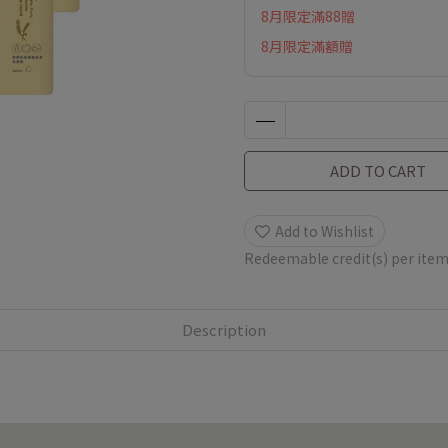
8月限定滿88贈
8月限定滿額贈
ADD TO CART
Add to Wishlist
Redeemable credit(s) per ite
Description