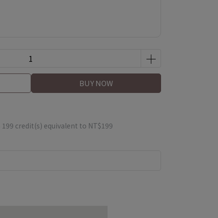
BUY NOW
m
199
credit(s) equivalent to
NT$199