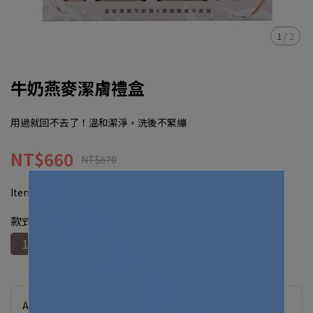
1
/
2
牛奶燕麥潔膚禮盒
用過就回不去了！溫和潔淨，洗後不緊繃
NT$660
NT$870
Item No.:
2540431600210
款式
1入
Applicable Promotions