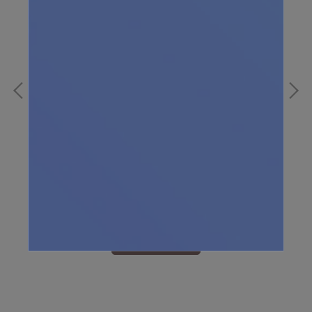
珠奶
超薄抑菌產褥墊（12入）
3
NT$99
NT
ADD TO CART