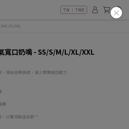
TW ｜ TWD
/L/XL/XXL
奶嘴 - SS/S/M/L/XL/XXL
形狀，降低抬舉角度，減少寶寶喝奶壓力
嗝
推薦
用，以獲得最佳效果**