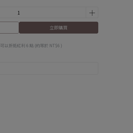
立即購買
 」可以折抵紅利
6
點 (約等於
NT$6
)