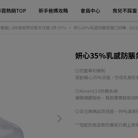
必買熱銷TOP
新手爸媽攻略
會員中心
育兒不踩雷
電器)
,
8月爸爸育兒幫手任選 2件 97%
妍心35%乳感防脹氣寬口奶嘴 - SS/S/M
妍心35%乳感防脹氣寬口
◎四重專利機制
首創偏心35%流道，仿母乳房
◎Airvent3.0防脹系統
模擬親餵吸吮，幫助寶寶輕鬆拍
◎百位媽媽試用見證，99%滿意
**搭配奶瓶並將防脹氣孔朝上使